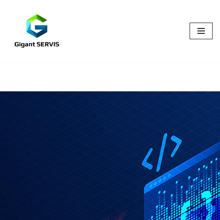
Přeskočit
na
obsah