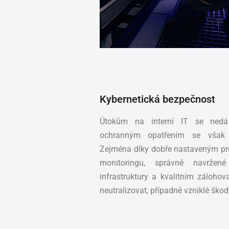
Kybernetická bezpečnost
Útokům na interní IT se nedá
ochranným opatřením se však s
Zejména díky dobře nastaveným p
monitoringu, správně navržené a
infrastruktury a kvalitním záloho
neutralizovat, případně vzniklé ško