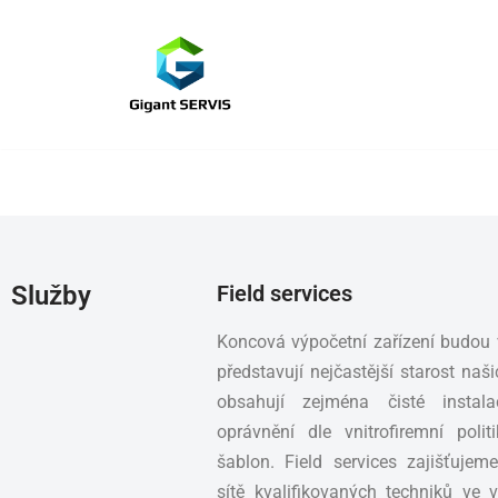
Přeskočit
na
obsah
Služby
Field services
Koncová výpočetní zařízení budou 
představují nejčastější starost na
obsahují zejména čisté instalac
oprávnění dle vnitrofiremní poli
šablon. Field services zajišťujem
sítě kvalifikovaných techniků ve 