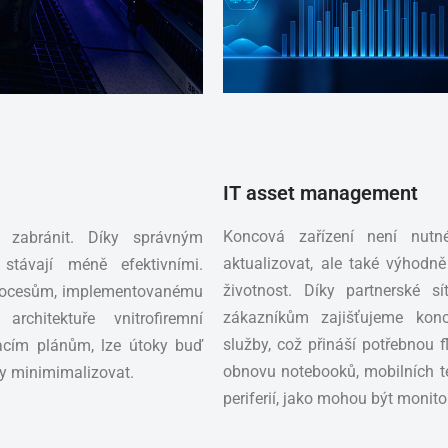
IT asset management
Koncová zařízení není nutné
 zabránit. Díky správným
aktualizovat, ale také výhodně
távají méně efektivními.
životnost. Díky partnerské s
rocesům, implementovanému
zákazníkům zajišťujeme konco
rchitektuře vnitrofiremní
služby, což přináší potřebnou fl
vacím plánům, lze útoky buď
obnovu notebooků, mobilních tel
dy minimimalizovat.
periferií, jako mohou být monitor