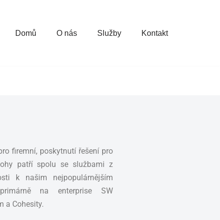
Domů
O nás
Služby
Kontakt
o firemní, poskytnutí řešení pro
ohy patří spolu se službami z
osti k našim nejpopulárnějším
primárně na enterprise SW
m a Cohesity.