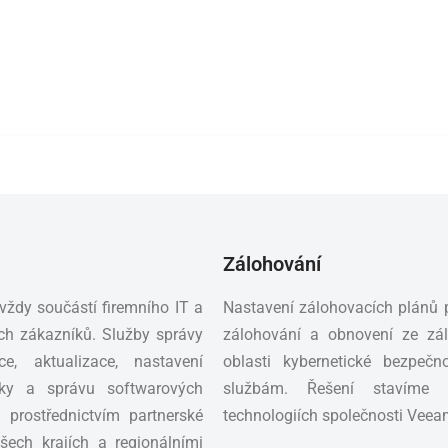
Zálohování
vždy součástí firemního IT a
Nastavení zálohovacích plánů pr
šich zákazníků. Služby správy
zálohování a obnovení ze zál
e, aktualizace, nastavení
oblasti kybernetické bezpečn
tiky a správu softwarových
službám. Řešení stavíme 
e prostřednictvím partnerské
technologiích společnosti Veea
všech krajích a regionálními