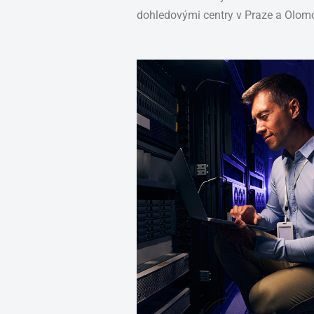
dohledovými centry v Praze a Olomo