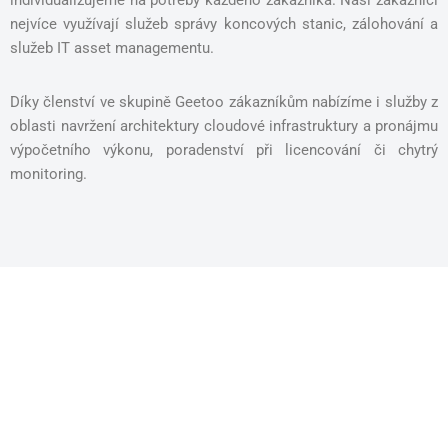
individualizujeme na potřeby každého zákazníka. Naši zákazníci
nejvíce využívají služeb správy koncových stanic, zálohování a
služeb IT asset managementu.
Díky členství ve skupině Geetoo zákazníkům nabízíme i služby z
oblasti navržení architektury cloudové infrastruktury a pronájmu
výpočetního výkonu, poradenství při licencování či chytrý
monitoring.